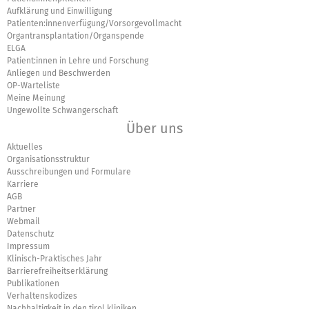
Aufklärung und Einwilligung
Patienten:innenverfügung/Vorsorgevollmacht
Organtransplantation/Organspende
ELGA
Patient:innen in Lehre und Forschung
Anliegen und Beschwerden
OP-Warteliste
Meine Meinung
Ungewollte Schwangerschaft
Über uns
Aktuelles
Organisationsstruktur
Ausschreibungen und Formulare
Karriere
AGB
Partner
Webmail
Datenschutz
Impressum
Klinisch-Praktisches Jahr
Barrierefreiheitserklärung
Publikationen
Verhaltenskodizes
Nachhaltigkeit in den tirol kliniken