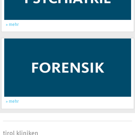
mehr
mehr
tirol kliniken