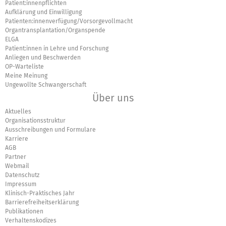
Patient:innenpflichten
Aufklärung und Einwilligung
Patienten:innenverfügung/Vorsorgevollmacht
Organtransplantation/Organspende
ELGA
Patient:innen in Lehre und Forschung
Anliegen und Beschwerden
OP-Warteliste
Meine Meinung
Ungewollte Schwangerschaft
Über uns
Aktuelles
Organisationsstruktur
Ausschreibungen und Formulare
Karriere
AGB
Partner
Webmail
Datenschutz
Impressum
Klinisch-Praktisches Jahr
Barrierefreiheitserklärung
Publikationen
Verhaltenskodizes