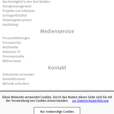
Nachhaltigkeit in den tirol kliniken
Energiemanagement
Projekte und Initiativen
Schlaganfallpfad
Hinweisgebersystem
Ausbildung
Medienservice
Pressemitteilungen
Pressearchiv
Multimedia
Ambulanz TV
Pressekontakte
Bildnachweis
Kontakt
Dokumente versenden
Kontaktformular
Befunde anfordern
Diese Webseite verwendet Cookies. Durch das Nutzen dieser Seite sind Sie mit
der Verwendung von Cookies einverstanden.
zur Datenschutzerklärung
© Europäisches Logo für einfaches Lesen: Inclusion Europe. Weitere
Informationen unter
www.leicht-lesbar.eu
.
Nur notwendige Cookies