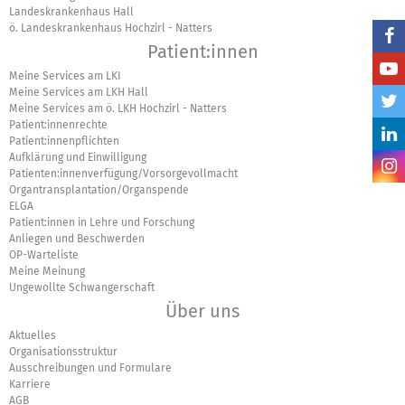
Landeskrankenhaus Hall
ö. Landeskrankenhaus Hochzirl - Natters
Patient:innen
Meine Services am LKI
Meine Services am LKH Hall
Meine Services am ö. LKH Hochzirl - Natters
Patient:innenrechte
Patient:innenpflichten
Aufklärung und Einwilligung
Patienten:innenverfügung/Vorsorgevollmacht
Organtransplantation/Organspende
ELGA
Patient:innen in Lehre und Forschung
Anliegen und Beschwerden
OP-Warteliste
Meine Meinung
Ungewollte Schwangerschaft
Über uns
Aktuelles
Organisationsstruktur
Ausschreibungen und Formulare
Karriere
AGB