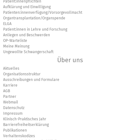
Patient:innenpflichten
Aufklärung und Einwilligung
Patienten:innenverfügung/Vorsorgevollmacht
Organtransplantation/Organspende
ELGA
Patient:innen in Lehre und Forschung
Anliegen und Beschwerden
OP-Warteliste
Meine Meinung
Ungewollte Schwangerschaft
Über uns
Aktuelles
Organisationsstruktur
Ausschreibungen und Formulare
Karriere
AGB
Partner
Webmail
Datenschutz
Impressum
Klinisch-Praktisches Jahr
Barrierefreiheitserklärung
Publikationen
Verhaltenskodizes