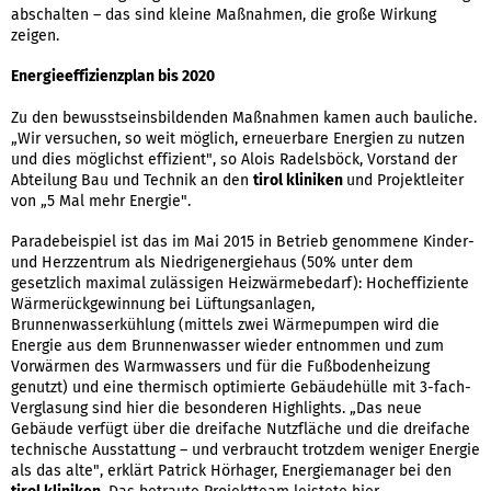
abschalten – das sind kleine Maßnahmen, die große Wirkung
zeigen.
Energieeffizienzplan bis 2020
Zu den bewusstseinsbildenden Maßnahmen kamen auch bauliche.
„Wir versuchen, so weit möglich, erneuerbare Energien zu nutzen
und dies möglichst effizient", so Alois Radelsböck, Vorstand der
Abteilung Bau und Technik an den
tirol kliniken
und Projektleiter
von „5 Mal mehr Energie".
Paradebeispiel ist das im Mai 2015 in Betrieb genommene Kinder-
und Herzzentrum als Niedrigenergiehaus (50% unter dem
gesetzlich maximal zulässigen Heizwärmebedarf): Hocheffiziente
Wärmerückgewinnung bei Lüftungsanlagen,
Brunnenwasserkühlung (mittels zwei Wärmepumpen wird die
Energie aus dem Brunnenwasser wieder entnommen und zum
Vorwärmen des Warmwassers und für die Fußbodenheizung
genutzt) und eine thermisch optimierte Gebäudehülle mit 3-fach-
Verglasung sind hier die besonderen Highlights. „Das neue
Gebäude verfügt über die dreifache Nutzfläche und die dreifache
technische Ausstattung – und verbraucht trotzdem weniger Energie
als das alte", erklärt Patrick Hörhager, Energiemanager bei den