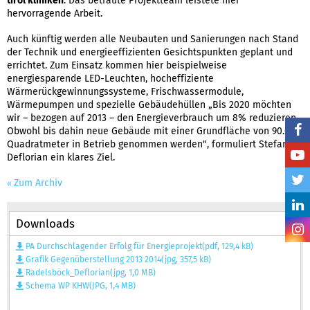
tirol kliniken
. Das betraute Projektteam leistete hier
hervorragende Arbeit.
Auch künftig werden alle Neubauten und Sanierungen nach Stand
der Technik und energieeffizienten Gesichtspunkten geplant und
errichtet. Zum Einsatz kommen hier beispielweise
energiesparende LED-Leuchten, hocheffiziente
Wärmerückgewinnungssysteme, Frischwassermodule,
Wärmepumpen und spezielle Gebäudehüllen „Bis 2020 möchten
wir – bezogen auf 2013 – den Energieverbrauch um 8% reduzieren.
Obwohl bis dahin neue Gebäude mit einer Grundfläche von 90.000
Quadratmeter in Betrieb genommen werden", formuliert Stefan
Deflorian ein klares Ziel.
Zum Archiv
Downloads
PA Durchschlagender Erfolg für Energieprojekt(pdf, 129,4 kB)
Grafik Gegenüberstellung 2013 2014(jpg, 357,5 kB)
Radelsböck_Deflorian(jpg, 1,0 MB)
Schema WP KHW(JPG, 1,4 MB)