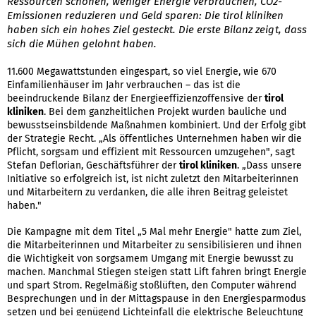
Ressourcen schonen, weniger Energie verbrauchen, CO2-
Emissionen reduzieren und Geld sparen: Die tirol kliniken
haben sich ein hohes Ziel gesteckt. Die erste Bilanz zeigt, dass
sich die Mühen gelohnt haben.
11.600 Megawattstunden eingespart, so viel Energie, wie 670
Einfamilienhäuser im Jahr verbrauchen – das ist die
beeindruckende Bilanz der Energieeffizienzoffensive der
tirol
kliniken
. Bei dem ganzheitlichen Projekt wurden bauliche und
bewusstseinsbildende Maßnahmen kombiniert. Und der Erfolg gibt
der Strategie Recht. „Als öffentliches Unternehmen haben wir die
Pflicht, sorgsam und effizient mit Ressourcen umzugehen", sagt
Stefan Deflorian, Geschäftsführer der
tirol kliniken
. „Dass unsere
Initiative so erfolgreich ist, ist nicht zuletzt den Mitarbeiterinnen
und Mitarbeitern zu verdanken, die alle ihren Beitrag geleistet
haben."
Die Kampagne mit dem Titel „5 Mal mehr Energie" hatte zum Ziel,
die Mitarbeiterinnen und Mitarbeiter zu sensibilisieren und ihnen
die Wichtigkeit von sorgsamem Umgang mit Energie bewusst zu
machen. Manchmal Stiegen steigen statt Lift fahren bringt Energie
und spart Strom. Regelmäßig stoßlüften, den Computer während
Besprechungen und in der Mittagspause in den Energiesparmodus
setzen und bei genügend Lichteinfall die elektrische Beleuchtung