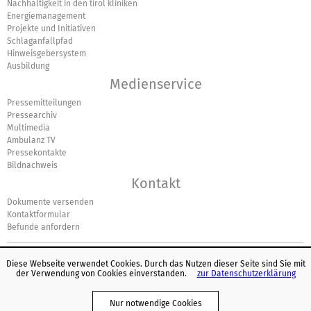
Nachhaltigkeit in den tirol kliniken
Energiemanagement
Projekte und Initiativen
Schlaganfallpfad
Hinweisgebersystem
Ausbildung
Medienservice
Pressemitteilungen
Pressearchiv
Multimedia
Ambulanz TV
Pressekontakte
Bildnachweis
Kontakt
Dokumente versenden
Kontaktformular
Befunde anfordern
Diese Webseite verwendet Cookies. Durch das Nutzen dieser Seite sind Sie mit
der Verwendung von Cookies einverstanden.
zur Datenschutzerklärung
© Europäisches Logo für einfaches Lesen: Inclusion Europe. Weitere
Informationen unter
www.leicht-lesbar.eu
.
Nur notwendige Cookies