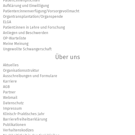
Patient:innenpflichten
Aufklärung und Einwilligung
Patienten:innenverfügung/Vorsorgevollmacht
Organtransplantation/Organspende
ELGA
Patient:innen in Lehre und Forschung
Anliegen und Beschwerden
OP-Warteliste
Meine Meinung
Ungewollte Schwangerschaft
Über uns
Aktuelles
Organisationsstruktur
Ausschreibungen und Formulare
Karriere
AGB
Partner
Webmail
Datenschutz
Impressum
Klinisch-Praktisches Jahr
Barrierefreiheitserklärung
Publikationen
Verhaltenskodizes