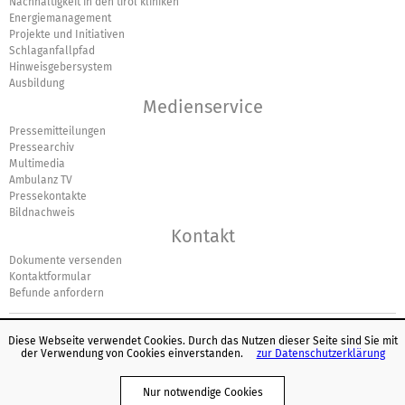
Nachhaltigkeit in den tirol kliniken
Energiemanagement
Projekte und Initiativen
Schlaganfallpfad
Hinweisgebersystem
Ausbildung
Medienservice
Pressemitteilungen
Pressearchiv
Multimedia
Ambulanz TV
Pressekontakte
Bildnachweis
Kontakt
Dokumente versenden
Kontaktformular
Befunde anfordern
Diese Webseite verwendet Cookies. Durch das Nutzen dieser Seite sind Sie mit
der Verwendung von Cookies einverstanden.
zur Datenschutzerklärung
© Europäisches Logo für einfaches Lesen: Inclusion Europe. Weitere
Informationen unter
www.leicht-lesbar.eu
.
Nur notwendige Cookies