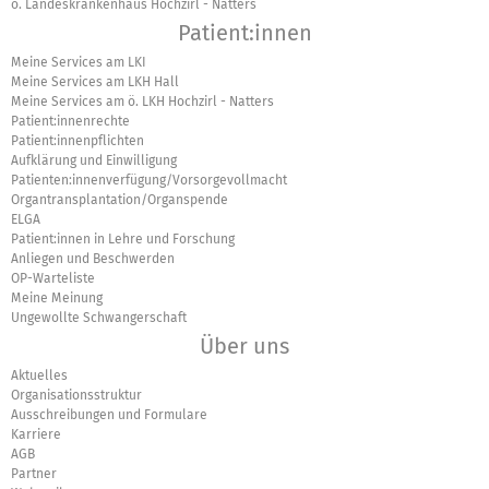
ö. Landeskrankenhaus Hochzirl - Natters
Patient:innen
Meine Services am LKI
Meine Services am LKH Hall
Meine Services am ö. LKH Hochzirl - Natters
Patient:innenrechte
Patient:innenpflichten
Aufklärung und Einwilligung
Patienten:innenverfügung/Vorsorgevollmacht
Organtransplantation/Organspende
ELGA
Patient:innen in Lehre und Forschung
Anliegen und Beschwerden
OP-Warteliste
Meine Meinung
Ungewollte Schwangerschaft
Über uns
Aktuelles
Organisationsstruktur
Ausschreibungen und Formulare
Karriere
AGB
Partner