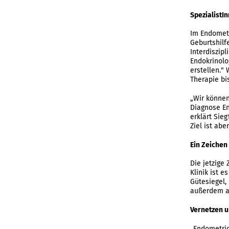
SpezialistI
Im Endometr
Geburtshilf
Interdiszipl
Endokrinolo
erstellen."
Therapie bis
„Wir können
Diagnose En
erklärt Sieg
Ziel ist ab
Ein Zeichen
Die jetzige
Klinik ist 
Gütesiegel,
außerdem an
Vernetzen u
„Endometrio