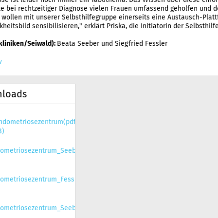
e bei rechtzeitiger Diagnose vielen Frauen umfassend geholfen und d
 wollen mit unserer Selbsthilfegruppe einerseits eine Austausch-Plat
heitsbild sensibilisieren," erklärt Priska, die Initiatorin der Selbsth
 kliniken/Seiwald):
Beata Seeber und Siegfried Fessler
v
loads
ndometriosezentrum(pdf,
B)
ometriosezentrum_Seeber_Fessler_201812_Q_Seiwald(jpg,
ometriosezentrum_Fessler_201812_Q_Seiwald(jpg,
ometriosezentrum_Seeber_201812_Q_Seiwald(jpg,