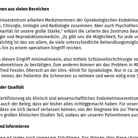
nnen aus vielen Bereichen
iosezentrum arbeiten MedizinerInnen der Gynäkologischen Endokrino
e, Chirurgie, Urologie und Radiologie zusammen. Aber auch Psychother
inarität ist unsere große Stärke," erklärt die Leiterin des Zentrums Bea
gie und Reproduktionsmedizin. „Es gibt uns die Möglichkeit, für jede 
 Wichtig ist das vor allem, da viele unterschiedliche Behandlungsmög
 hin zu einem operativen Eingriff reichen.
 diesen Eingriff minimalinvasiv, also mittels Schlüssellochchirurgie v
dometriose zu bestätigen. Zum anderen können wir das Problem in 90 P
fried Fessler, Oberarzt an der Univ.-Klinik für Gynäkologie. Nur in ca. z
er immer, der Patientin die Schmerzen zu nehmen und wenn nötig eine 
 der Qualität
 Zertifizierung als klinisch und wissenschaftliches Endometriosezentru
es auch der Beleg, dass wir bisher alles richtiggemacht haben. Für unse
 dass sie sich darauf verlassen können, von der Diagnose bis zur Th
 großen klinischen Studien Teil, sodass wir unseren Patientinnen au
nd informieren
se ist leider noch immer ein Tabuthema. Das Wissen über diese chronis