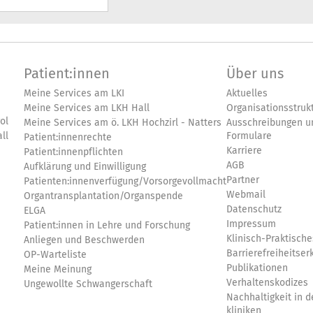
Patient:innen
Über uns
Meine Services am LKI
Aktuelles
Meine Services am LKH Hall
Organisationsstruk
ol
Meine Services am ö. LKH Hochzirl - Natters
Ausschreibungen u
ll
Formulare
Patient:innenrechte
Karriere
Patient:innenpflichten
AGB
Aufklärung und Einwilligung
Partner
Patienten:innenverfügung/Vorsorgevollmacht
Webmail
Organtransplantation/Organspende
Datenschutz
ELGA
Impressum
Patient:innen in Lehre und Forschung
Klinisch-Praktische
Anliegen und Beschwerden
Barrierefreiheitser
OP-Warteliste
Publikationen
Meine Meinung
Verhaltenskodizes
Ungewollte Schwangerschaft
Nachhaltigkeit in de
kliniken