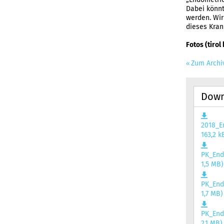
Dabei könnt
werden. Wir
dieses Krank
Fotos (tirol
Zum Archi
Down
2018_E
163,2 k
PK_End
1,5 MB)
PK_End
1,7 MB)
PK_End
2,1 MB)