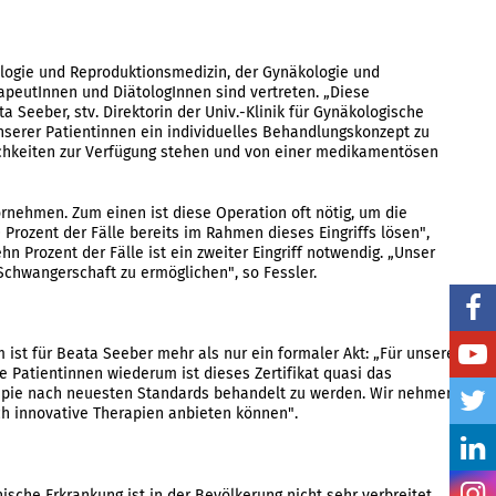
logie und Reproduktionsmedizin, der Gynäkologie und
apeutInnen und DiätologInnen sind vertreten. „Diese
ta Seeber, stv. Direktorin der Univ.-Klinik für Gynäkologische
unserer Patientinnen ein individuelles Behandlungskonzept zu
lichkeiten zur Verfügung stehen und von einer medikamentösen
ornehmen. Zum einen ist diese Operation oft nötig, um die
rozent der Fälle bereits im Rahmen dieses Eingriffs lösen",
ehn Prozent der Fälle ist ein zweiter Eingriff notwendig. „Unser
Schwangerschaft zu ermöglichen", so Fessler.
m ist für Beata Seeber mehr als nur ein formaler Akt: „Für unsere
re Patientinnen wiederum ist dieses Zertifikat quasi das
erapie nach neuesten Standards behandelt zu werden. Wir nehmen
ch innovative Therapien anbieten können".
che Erkrankung ist in der Bevölkerung nicht sehr verbreitet.