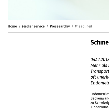
Home
Medienservice
Pressearchiv
#headline#
Schmer
04.12.201
Mehr als 
Transport
oft unerk
Endometri
Endometrios
Beckenwand 
zu Schwieri
Kinderwunsc