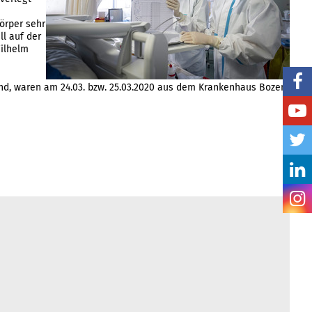
örper sehr
ll auf der
Wilhelm
ind, waren am 24.03. bzw. 25.03.2020 aus dem Krankenhaus Bozen