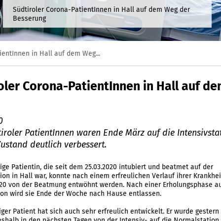
Südtiroler Corona-PatientInnen in Hall auf dem Weg der
Besserung
ientInnen in Hall auf dem Weg...
oler Corona-PatientInnen in Hall auf d
0
iroler PatientInnen waren Ende März auf die Intensivsta
Zustand deutlich verbessert.
rige Patientin, die seit dem 25.03.2020 intubiert und beatmet auf der
tion in Hall war, konnte nach einem erfreulichen Verlauf ihrer Krankhei
20 von der Beatmung entwöhnt werden. Nach einer Erholungsphase au
on wird sie Ende der Woche nach Hause entlassen.
iger Patient hat sich auch sehr erfreulich entwickelt. Er wurde gestern
shalb in den nächsten Tagen von der Intensiv- auf die Normalstation 