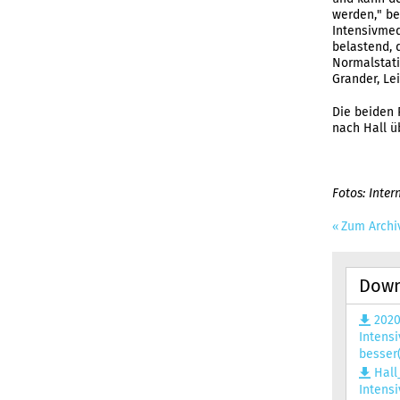
werden," be
Intensivmed
belastend, 
Normalstati
Grander, Lei
Die beiden 
nach Hall ü
Fotos: Inter
Zum Archi
Down
2020
Intens
besser(
Hall
Intens