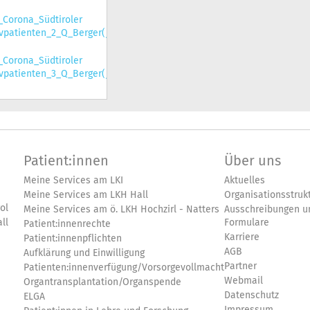
)
_Corona_Südtiroler
ivpatienten_2_Q_Berger(jpg,
)
_Corona_Südtiroler
ivpatienten_3_Q_Berger(jpg,
)
Patient:innen
Über uns
Meine Services am LKI
Aktuelles
Meine Services am LKH Hall
Organisationsstruk
ol
Meine Services am ö. LKH Hochzirl - Natters
Ausschreibungen u
ll
Formulare
Patient:innenrechte
Karriere
Patient:innenpflichten
AGB
Aufklärung und Einwilligung
Partner
Patienten:innenverfügung/Vorsorgevollmacht
Webmail
Organtransplantation/Organspende
Datenschutz
ELGA
Impressum