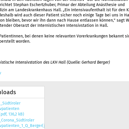
richtet Stephan Eschertzhuber, Primar der Abteilung Anästhesie und
izin am Landeskrankenhaus Hall. „Ein Intensivaufenthalt ist für den K
deshalb wird auch dieser Patient sicher noch einige Tage bei uns in Ha
on bleiben, bevor wir ihn dann nach Hause entlassen können," sagt 
tender Oberarzt der Internistischen Intensivstation in Hall.
PatientInnen, bei denen keine relevanten Vorerkrankungen bekannt s
berstellt worden.
nistische Intensivstation des LKH Hall (Quelle: Gerhard Berger)
v
loads
_Südtiroler
ivpatienten
pdf, 136,2 kB)
_Corona_Südtiroler
ivpatienten_1_Q_Berger(jpg,