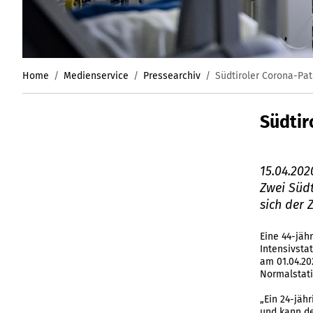
Home
Medienservice
Pressearchiv
Südtiroler Corona-Pat
Südtir
15.04.202
Zwei Südt
sich der 
Eine 44-jäh
Intensivsta
am 01.04.20
Normalstati
„Ein 24-jähr
und kann de