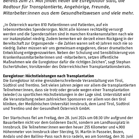
Bereits zum 21. Mal findet heuer die Euregiotour statt, die
Radtour für Transplantierte, Angehörige, Freunde,
Mitarbeiter:innen aus dem Gesundheitswesen und viele mehr.
„In Österreich warten 810 Patientinnen und Patienten, auf ein
lebensrettendes Spenderorgan. Nicht alle können rechtzeitig versorgt
werden und die Spenderzahlen sind in manchen Krankenanstalten nach wie
vor inakzeptabel niedrig. Zudem bemerken wir derzeit einen Rückgang in der
Bereitschaft zur Organspende – die Zahlen waren seit 40 Jahren noch nie so
niedrig. Daher müssen wir uns gemeinsam engagieren, dieser dramatischen
Entwicklung entgegenzuwirken. Neben der Schulung und Sensibilisierung von
Krankenhausmitarbeiterinnen und -mitarbeitern, setzen öffentliche
Maßnahmen wie die Euregiotour dafür die richtigen Zeichen“, sagt Stephan
Eschertzhuber, Vorsitzender des Österreichischen Transplantationsbeirats.
Euregiotour: Höchstleistungen nach Transplantation
Die Euregiotour ist eine grenzüberschreitende Veranstaltung von Tirol,
Südtirol und Trentino. Seit vielen Jahren zeigen vor allem die transplantierten
Teilnehmer:innen, dass sie trotz oder gerade wegen einer Transplantation
(wieder) zu sportlichen Höchstleistungen in der Lage sind. Unterstützt wird
die Veranstaltung neben zahlreichen Sponsoren vor allem von den tirol
kliniken, der Medizinischen Universität Innsbruck, dem Land Tirol, Südtirol
und Trentino und der Gesundheit Österreich GmbH.
Der Startschuss fiel am Freitag, den 28. Juni 2024 um 08:30 Uhr aufgrund der
Bauarbeiten nicht vor dem Goldenen Dachl, sondern am Landhausplatz in
Innsbruck. Die Teilnehmer:innen werden heuer 255 Kilometer und 4.900
Höhenmeter von Innsbruck über Sterzing, St. Martin in Passeier, Bozen,
Andalo und den Ballino-Pass nach Arco radeln, wo am Sonntag, den 30. Juni