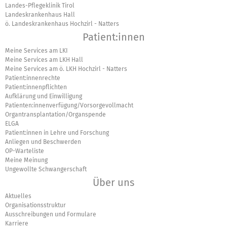
Landes-Pflegeklinik Tirol
Landeskrankenhaus Hall
ö. Landeskrankenhaus Hochzirl - Natters
Patient:innen
Meine Services am LKI
Meine Services am LKH Hall
Meine Services am ö. LKH Hochzirl - Natters
Patient:innenrechte
Patient:innenpflichten
Aufklärung und Einwilligung
Patienten:innenverfügung/Vorsorgevollmacht
Organtransplantation/Organspende
ELGA
Patient:innen in Lehre und Forschung
Anliegen und Beschwerden
OP-Warteliste
Meine Meinung
Ungewollte Schwangerschaft
Über uns
Aktuelles
Organisationsstruktur
Ausschreibungen und Formulare
Karriere