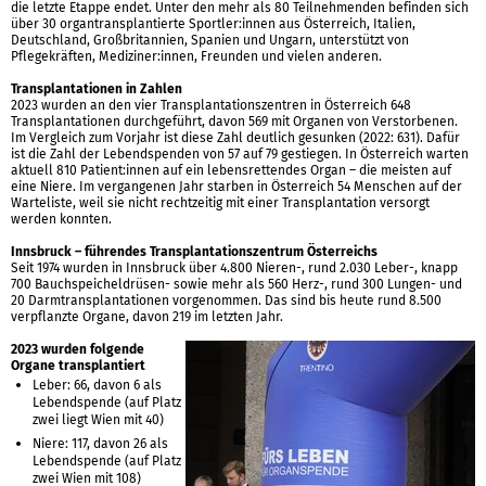
die letzte Etappe endet. Unter den mehr als 80 Teilnehmenden befinden sich
über 30 organtransplantierte Sportler:innen aus Österreich, Italien,
Deutschland, Großbritannien, Spanien und Ungarn, unterstützt von
Pflegekräften, Mediziner:innen, Freunden und vielen anderen.
Transplantationen in Zahlen
2023 wurden an den vier Transplantationszentren in Österreich 648
Transplantationen durchgeführt, davon 569 mit Organen von Verstorbenen.
Im Vergleich zum Vorjahr ist diese Zahl deutlich gesunken (2022: 631). Dafür
ist die Zahl der Lebendspenden von 57 auf 79 gestiegen. In Österreich warten
aktuell 810 Patient:innen auf ein lebensrettendes Organ – die meisten auf
eine Niere. Im vergangenen Jahr starben in Österreich 54 Menschen auf der
Warteliste, weil sie nicht rechtzeitig mit einer Transplantation versorgt
werden konnten.
Innsbruck – führendes Transplantationszentrum Österreichs
Seit 1974 wurden in Innsbruck über 4.800 Nieren-, rund 2.030 Leber-, knapp
700 Bauchspeicheldrüsen- sowie mehr als 560 Herz-, rund 300 Lungen- und
20 Darmtransplantationen vorgenommen. Das sind bis heute rund 8.500
verpflanzte Organe, davon 219 im letzten Jahr.
2023 wurden folgende
Organe transplantiert
Leber: 66, davon 6 als
Lebendspende (auf Platz
zwei liegt Wien mit 40)
Niere: 117, davon 26 als
Lebendspende (auf Platz
zwei Wien mit 108)