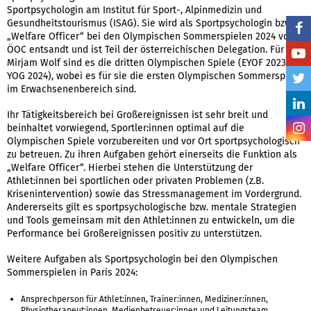
Sportpsychologin am Institut für Sport-, Alpinmedizin und
Gesundheitstourismus (ISAG). Sie wird als Sportpsychologin bzw.
„Welfare Officer“ bei den Olympischen Sommerspielen 2024 vom
ÖOC entsandt und ist Teil der österreichischen Delegation. Für
Mirjam Wolf sind es die dritten Olympischen Spiele (EYOF 2023,
YOG 2024), wobei es für sie die ersten Olympischen Sommerspiele
im Erwachsenenbereich sind.
Ihr Tätigkeitsbereich bei Großereignissen ist sehr breit und
beinhaltet vorwiegend, Sportler:innen optimal auf die
Olympischen Spiele vorzubereiten und vor Ort sportpsychologisch
zu betreuen. Zu ihren Aufgaben gehört einerseits die Funktion als
„Welfare Officer“. Hierbei stehen die Unterstützung der
Athlet:innen bei sportlichen oder privaten Problemen (z.B.
Krisenintervention) sowie das Stressmanagement im Vordergrund.
Andererseits gilt es sportpsychologische bzw. mentale Strategien
und Tools gemeinsam mit den Athlet:innen zu entwickeln, um die
Performance bei Großereignissen positiv zu unterstützen.
Weitere Aufgaben als Sportpsychologin bei den Olympischen
Sommerspielen in Paris 2024:
Ansprechperson für Athlet:innen, Trainer:innen, Mediziner:innen,
Physiotherapeut:innen, Medienbetreuer:innen und Leitungsteam