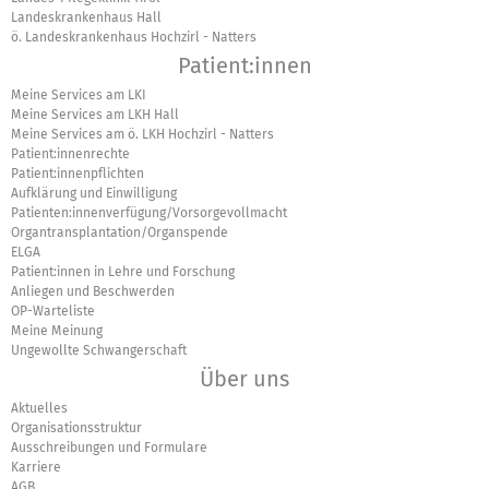
Landeskrankenhaus Hall
ö. Landeskrankenhaus Hochzirl - Natters
Patient:innen
Meine Services am LKI
Meine Services am LKH Hall
Meine Services am ö. LKH Hochzirl - Natters
Patient:innenrechte
Patient:innenpflichten
Aufklärung und Einwilligung
Patienten:innenverfügung/Vorsorgevollmacht
Organtransplantation/Organspende
ELGA
Patient:innen in Lehre und Forschung
Anliegen und Beschwerden
OP-Warteliste
Meine Meinung
Ungewollte Schwangerschaft
Über uns
Aktuelles
Organisationsstruktur
Ausschreibungen und Formulare
Karriere
AGB