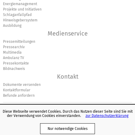
Energiemanagement
Projekte und Initiativen
Schlaganfallpfad
Hinweisgebersystem
Ausbildung
Medienservice
Pressemitteilungen
Pressearchiv
Multimedia
Ambulanz TV
Pressekontakte
Bildnachweis
Kontakt
Dokumente versenden
Kontaktformular
Befunde anfordern
Diese Webseite verwendet Cookies. Durch das Nutzen dieser Seite sind Sie mit
der Verwendung von Cookies einverstanden.
zur Datenschutzerklärung
© Europäisches Logo für einfaches Lesen: Inclusion Europe. Weitere
Informationen unter
www.leicht-lesbar.eu
.
Nur notwendige Cookies