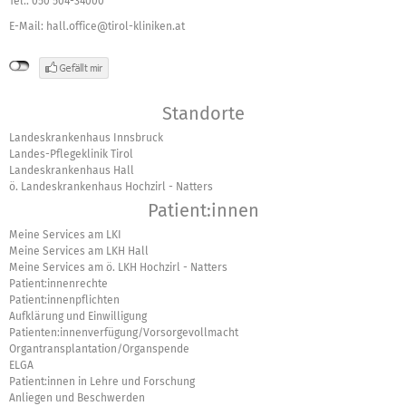
Tel.: 050 504-34000
E-Mail:
hall.office@tirol-kliniken.at
Standorte
Landeskrankenhaus Innsbruck
Landes-Pflegeklinik Tirol
Landeskrankenhaus Hall
ö. Landeskrankenhaus Hochzirl - Natters
Patient:innen
Meine Services am LKI
Meine Services am LKH Hall
Meine Services am ö. LKH Hochzirl - Natters
Patient:innenrechte
Patient:innenpflichten
Aufklärung und Einwilligung
Patienten:innenverfügung/Vorsorgevollmacht
Organtransplantation/Organspende
ELGA
Patient:innen in Lehre und Forschung
Anliegen und Beschwerden