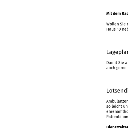
Mit dem Ra
Wollen Sie 
Haus 10 neb
Lagepla
Damit Sie a
auch gerne 
Lotsend
Ambulanzen,
so leicht u
ehrenamtlic
Patient:inn
Dienstzeite