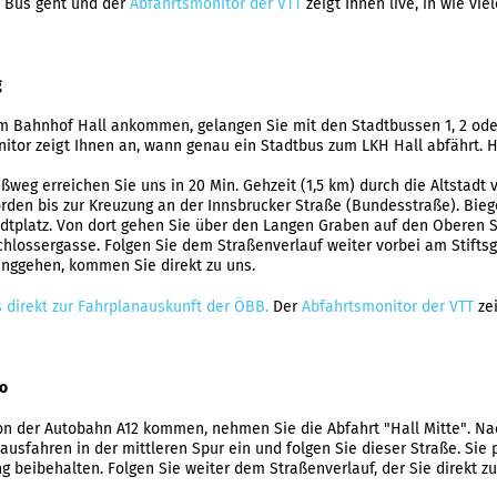
 Bus geht und der
Abfahrtsmonitor der VTT
zeigt Ihnen live, in wie vie
g
 Bahnhof Hall ankommen, gelangen Sie mit den Stadtbussen 1, 2 oder 5 
itor zeigt Ihnen an, wann genau ein Stadtbus zum LKH Hall abfährt. 
ßweg erreichen Sie uns in 20 Min. Gehzeit (1,5 km) durch die Altstad
rden bis zur Kreuzung an der Innsbrucker Straße (Bundesstraße). Bieg
dtplatz. Von dort gehen Sie über den Langen Graben auf den Oberen S
chlossergasse. Folgen Sie dem Straßenverlauf weiter vorbei am Stifts
anggehen, kommen Sie direkt zu uns.
s direkt zur Fahrplanauskunft der ÖBB.
Der
Abfahrtsmonitor der VTT
zei
to
n der Autobahn A12 kommen, nehmen Sie die Abfahrt "Hall Mitte". Na
usfahren in der mittleren Spur ein und folgen Sie dieser Straße. Sie 
ng beibehalten. Folgen Sie weiter dem Straßenverlauf, der Sie direkt z