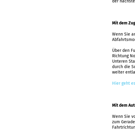
der nächste
Mit dem Zu
Wenn Sie am
Abfahrtsmon
Über den Fu
Richtung No
Unteren Sta
durch die S
weiter entl
Hier geht e
Mit dem Au
Wenn Sie vo
zum Geradea
Fahrtrichtu