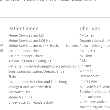
Patient:innen
Über uns
Meine Services am LKI
Aktuelles
Meine Services am LKH Hall
Organisationsstruk
ol
Meine Services am ö. LKH Hochzirl - Natters
Ausschreibungen u
ll
Formulare
Patient:innenrechte
Karriere
Patient:innenpflichten
AGB
Aufklärung und Einwilligung
Partner
Patienten:innenverfügung/Vorsorgevollmacht
Webmail
Organtransplantation/Organspende
Datenschutz
ELGA
Impressum
Patient:innen in Lehre und Forschung
Klinisch-Praktische
Anliegen und Beschwerden
Barrierefreiheitser
OP-Warteliste
Publikationen
Meine Meinung
Verhaltenskodizes
Ungewollte Schwangerschaft
Nachhaltigkeit in de