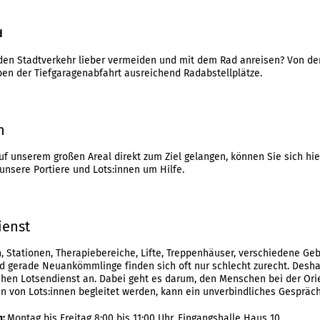
d
den Stadtverkehr lieber vermeiden und mit dem Rad anreisen? Von de
en der Tiefgaragenabfahrt ausreichend Radabstellplätze.
n
uf unserem großen Areal direkt zum Ziel gelangen, können Sie sich hi
unsere Portiere und Lots:innen um Hilfe.
ienst
 Stationen, Therapiebereiche, Lifte, Treppenhäuser, verschiedene Gebä
nd gerade Neuankömmlinge finden sich oft nur schlecht zurecht. Desha
hen Lotsendienst an. Dabei geht es darum, den Menschen bei der Ori
en von Lots:innen begleitet werden, kann ein unverbindliches Gespräc
n:
Montag bis Freitag 8:00 bis 11:00 Uhr, Eingangshalle Haus 10