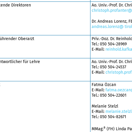
etende Direktoren
Ao. Univ.-Prof. Dr. Ch
christoph.profanter@t
Dr. Andreas Lorenz, F
andreas.lorenz@ tirol
ührender Oberarzt
Priv.-Doz. Dr. Reinhol
Tel.: 050 504-28969
E-Mail:
reinhold.kafka
twortlicher für Lehre
Ao. Univ.-Prof. Dr. Ch
Tel.: 050 504-24537
E-Mail:
christoph.prof
t
Fatma Özcan
E-Mail:
fatma.oezcan@
Tel.: 050 504-22601
Melanie Stelzl
E-Mail:
melanie.stelzl
Tel.: 050 504-82671
a
MMag.
(FH) Linda Pa