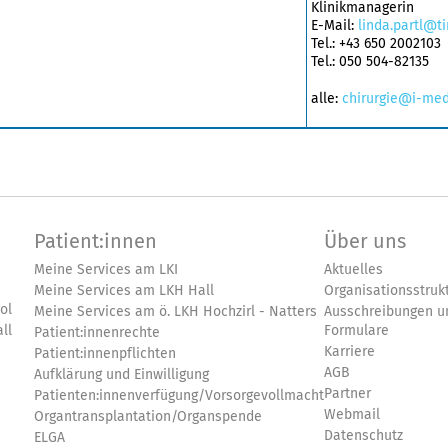
Klinikmanagerin
E-Mail:
linda.partl@ti
Tel.: +43 650 2002103
Tel.: 050 504-82135
alle:
chirurgie@i-med
Patient:innen
Über uns
Meine Services am LKI
Aktuelles
Meine Services am LKH Hall
Organisationsstruk
ol
Meine Services am ö. LKH Hochzirl - Natters
Ausschreibungen u
ll
Formulare
Patient:innenrechte
Karriere
Patient:innenpflichten
AGB
Aufklärung und Einwilligung
Partner
Patienten:innenverfügung/Vorsorgevollmacht
Webmail
Organtransplantation/Organspende
Datenschutz
ELGA