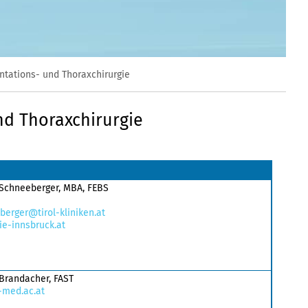
lantations- und Thoraxchirurgie
und Thoraxchirurgie
n Schneeberger, MBA, FEBS
erger@tirol-kliniken.at​
ie-innsbruck.at
d Brandacher, FAST
-med.ac.at