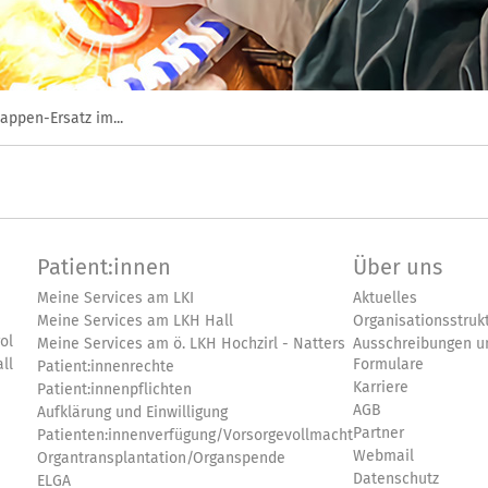
appen-Ersatz im...
Patient:innen
Über uns
Meine Services am LKI
Aktuelles
Meine Services am LKH Hall
Organisationsstruk
ol
Meine Services am ö. LKH Hochzirl - Natters
Ausschreibungen u
ll
Formulare
Patient:innenrechte
Karriere
Patient:innenpflichten
AGB
Aufklärung und Einwilligung
Partner
Patienten:innenverfügung/Vorsorgevollmacht
Webmail
Organtransplantation/Organspende
Datenschutz
ELGA