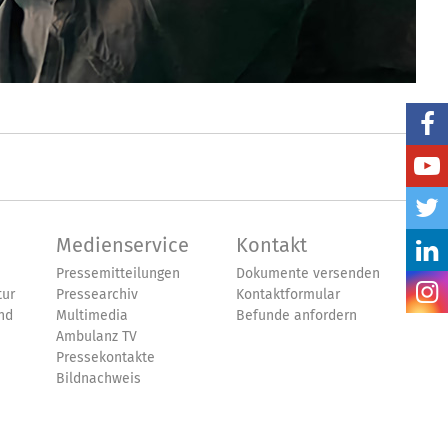
Medienservice
Kontakt
Pressemitteilungen
Dokumente versenden
tur
Pressearchiv
Kontaktformular
nd
Multimedia
Befunde anfordern
Ambulanz TV
Pressekontakte
Bildnachweis