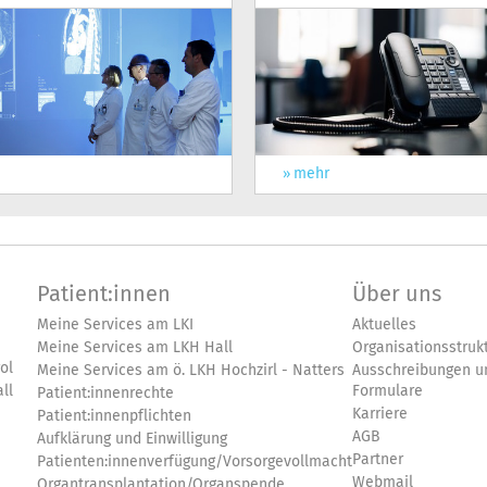
mehr
Patient:innen
Über uns
Meine Services am LKI
Aktuelles
Meine Services am LKH Hall
Organisationsstruk
ol
Meine Services am ö. LKH Hochzirl - Natters
Ausschreibungen u
ll
Formulare
Patient:innenrechte
Karriere
Patient:innenpflichten
AGB
Aufklärung und Einwilligung
Partner
Patienten:innenverfügung/Vorsorgevollmacht
Webmail
Organtransplantation/Organspende