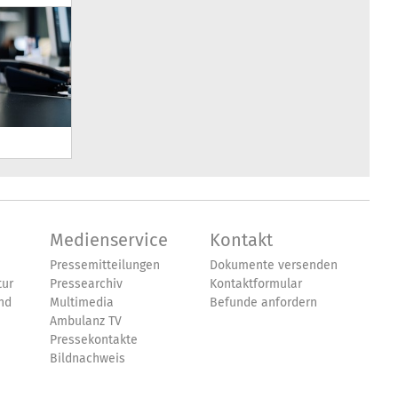
Medienservice
Kontakt
Pressemitteilungen
Dokumente versenden
tur
Pressearchiv
Kontaktformular
nd
Multimedia
Befunde anfordern
Ambulanz TV
Pressekontakte
Bildnachweis