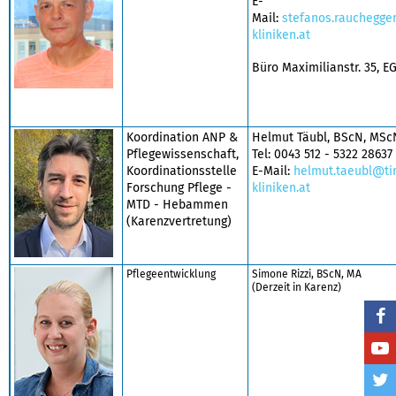
E-
Mail:
stefanos.rauchegger
kliniken.at
Büro Maximilianstr. 35, E
​Koordination ANP &
Helmut Täubl, BScN, MSc
Pflegewissenschaft,
Tel: 0043 512 - 5322 28637
Koordinationsstelle
E-Mail:
helmut.taeubl@tir
Forschung Pflege -
kliniken.at
MTD - Hebammen
(Karenzvertretung)
Pflegeentwicklung
Simone Rizzi, BScN, MA
(Derzeit in Karenz)